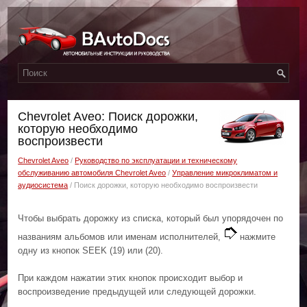
Chevrolet Aveo: Поиск дорожки,
которую необходимо
воспроизвести
Chevrolet Aveo
/
Руководство по эксплуатации и техническому
обслуживанию автомобиля Chevrolet Aveo
/
Управление микроклиматом и
аудиосистема
/ Поиск дорожки, которую необходимо воспроизвести
Чтобы выбрать дорожку из списка, который был упорядочен по
названиям альбомов или именам исполнителей,
нажмите
одну из кнопок SEEK (19) или (20).
При каждом нажатии этих кнопок происходит выбор и
воспроизведение предыдущей или следующей дорожки.