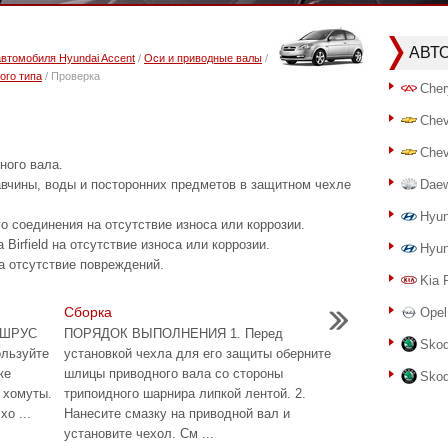
АВТ
автомобиля Hyundai Accent
/
Оси и приводные валы
/
ого типа
/ Проверка
Cher
Chev
Chev
ного вала.
авчины, воды и посторонних предметов в защитном чехле
Dae
Hyun
о соединения на отсутствие износа или коррозии.
Birfield на отсутствие износа или коррозии.
Hyun
а отсутствие повреждений.
Kia 
Сборка
Opel
е ШРУС
ПОРЯДОК ВЫПОЛНЕНИЯ 1. Перед
Skod
ользуйте
установкой чехла для его защиты оберните
ке
шлицы приводного вала со стороны
Skod
 хомуты.
трипоидного шарнира липкой лентой. 2.
о ...
Нанесите смазку на приводной вал и
установите чехол. См ...