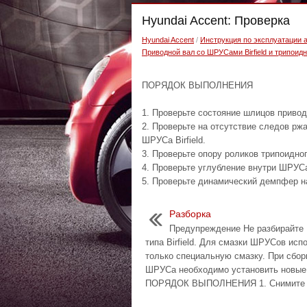
Hyundai Accent: Проверка
Hyundai Accent
/
Инструкция по эксплуатации 
Приводной вал со ШРУСами Birfield и трипоидн
ПОРЯДОК ВЫПОЛНЕНИЯ
1. Проверьте состояние шлицов привод
2. Проверьте на отсутствие следов рж
ШРУСа Birfield.
3. Проверьте опору роликов трипоидног
4. Проверьте углубление внутри ШРУСа 
5. Проверьте динамический демпфер н
Разборка
Предупреждение Не разбирайт
типа Birfield. Для смазки ШРУСов исп
только специальную смазку. При сбор
ШРУСа необходимо установить новые
ПОРЯДОК ВЫПОЛНЕНИЯ 1. Снимите х