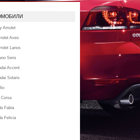
ОМОБИЛИ
y Amulet
rolet Aveo
rolet Lanos
woo Sens
dai Accent
dai Solaris
Rio
 Corsa
a Fabia
a Felicia