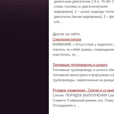
дизельным двигателем 1,9 л, 74 кВт 1
слива топлива от двигателя(синяя
маркировка); 2 – шланг подвода топли
двигателю (белая маркировка); 3 – фи
кла ...
Другое на сайте:
Стеклоочистители
ВНИМАНИЕ: • Отсутствие у водителя н
повлечь за собой травмы, повреждени
очиститель, ес ...
Топливные трубопроводы и шланги
Топливные трубопроводы и шланги обе
топливной магистрали и форсункам и 
трубопроводы, закрепленные на днище 
Рулевое управление - Снятие и устано
Снятие ПОРЯДОК ВЫПОЛНЕНИЯ Снимите
Снимите V-образный ремень (см. Главу
Отсоедините н ...