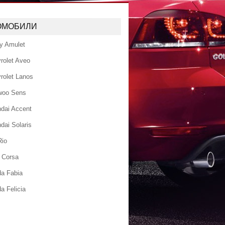
ОМОБИЛИ
y Amulet
rolet Aveo
rolet Lanos
woo Sens
dai Accent
dai Solaris
Rio
 Corsa
a Fabia
a Felicia