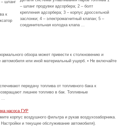
 – шланг
– шланг продувки адсорбера; 2 – болт
крепления адсорбера; 3 – корпус дроссельной
ва к
заслонки; 4 – электромагнитный клапан; 5 –
ксатор
соединительная колодка клапа ...
ормального обзора может привести к столкновению и
е автомобиля или иной материальный ущерб. • Не включайте
спечивают передачу топлива от топливного бака к
возвращают лишнее топливо в бак. Топливные
...
вка насоса ГУР
 корпус воздушного фильтра и рукав воздухозаборника.
 Настройки и текущее обслуживание автомобиля).