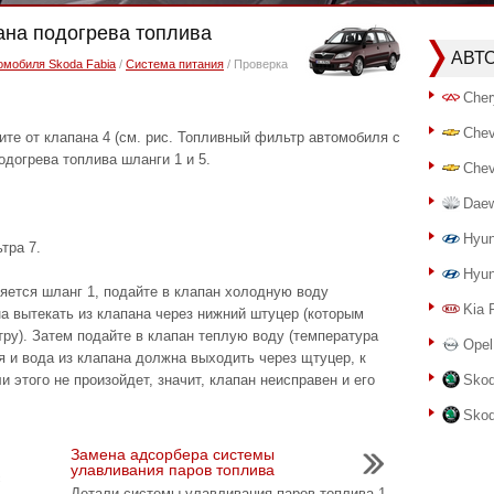
ана подогрева топлива
АВТ
омобиля Skoda Fabia
/
Система питания
/ Проверка
Cher
Chev
от клапана 4 (см. рис. Топливный фильтр автомобиля с
одогрева топлива шланги 1 и 5.
Chev
Dae
Hyun
тра 7.
Hyun
няется шланг 1, подайте в клапан холодную воду
Kia 
на вытекать из клапана через нижний штуцер (которым
ру). Затем подайте в клапан теплую воду (температура
Opel
я и вода из клапана должна выходить через щтуцер, к
 этого не произойдет, значит, клапан неисправен и его
Skod
Skod
Замена адсорбера системы
улавливания паров топлива
с
Детали системы улавливания паров топлива 1