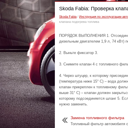
Skoda Fabia: Проверка клап
Skoda Fabia
/
Инструкция по эксплуатации авт
клапана подогрева топлива
ПОРЯДОК ВЫПОЛНЕНИЯ 1. Отсоедините 
дизельным двигателем 1,9 л, 74 кВт) п
2. Выньте фиксатор 3.
3. Снимите клапан 4 с топливного филь
4. Через штуцер, к которому присоеди
(температура ниже 15° С) – вода долж
клапан прикреплен к топливному фильт
выше 31° С) – клапан должен закрытьс
которому подсоединяется шланг 5. Если
нужно заменить.
Замена топливного фильтра
Топливный фильтр автомобиля 