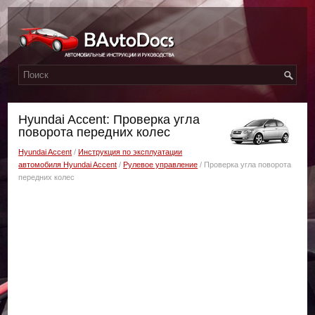
Hyundai Accent: Проверка угла
поворота передних колес
Hyundai Accent
/
Инструкция по эксплуатации
автомобиля Hyundai Accent
/
Рулевое управление
/ Проверка угла поворота
передних колес