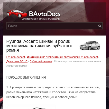
Hyundai Accent: Шкивы и ролик
механизма натяжения зубчатого
ремня
Hyundai Accent
/
Инструкция по эксплуатации автомобиля Hyundai Accent
/
Двигатели SOHC
/
Зубчатый ремень
/ Шкивы и ролик механизма натяжения
зубчатого ремня
ПОРЯДОК ВЫПОЛНЕНИЯ
1. Проверьте шкивы распределительного и коленчатого валов,
ролик механизма натяжения и холостой шкив на отсутствие
неравномерного износа, трещин и повреждений.