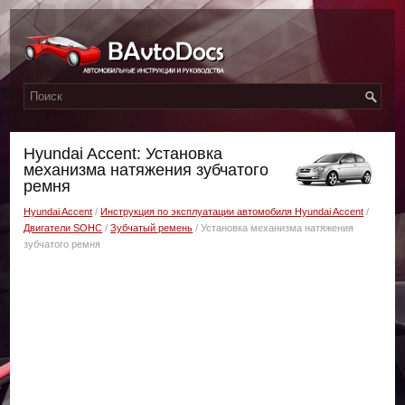
Hyundai Accent: Установка
механизма натяжения зубчатого
ремня
Hyundai Accent
/
Инструкция по эксплуатации автомобиля Hyundai Accent
/
Двигатели SOHC
/
Зубчатый ремень
/ Установка механизма натяжения
зубчатого ремня