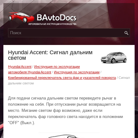
Hyundai Accent: Сигнал дальним
светом
Hyundai Accent
/
Инструкция по эксплуатации
автомобиля Hyundai Accent
/
Инструкция по эксплуатации
/
Комбинированный переключатель света фар и указателей поворота
/ Сигнал
дальним светом
Для подачи сигнала дальним светом переведите рычаг в
положение на себя. При отпускании рычаг возвращается на
место. Мигание светом фар возможно, даже если
переключатель фар головного света находится в положении
"ОFF" (Выкл.).