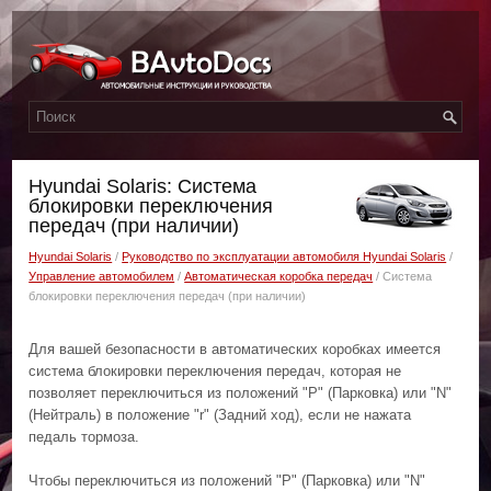
Hyundai Solaris: Система
блокировки переключения
передач (при наличии)
Hyundai Solaris
/
Руководство по эксплуатации автомобиля Hyundai Solaris
/
Управление автомобилем
/
Автоматическая коробка передач
/ Система
блокировки переключения передач (при наличии)
Для вашей безопасности в автоматических коробках имеется
система блокировки переключения передач, которая не
позволяет переключиться из положений "P" (Парковка) или "N"
(Нейтраль) в положение "r" (Задний ход), если не нажата
педаль тормоза.
Чтобы переключиться из положений "P" (Парковка) или "N"