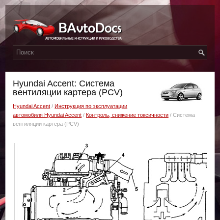
Hyundai Accent: Система
вентиляции картера (PCV)
Hyundai Accent
/
Инструкция по эксплуатации
автомобиля Hyundai Accent
/
Контроль, снижение токсичности
/ Система
вентиляции картера (PCV)