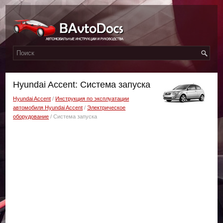
Hyundai Accent: Система запуска
Hyundai Accent
/
Инструкция по эксплуатации
автомобиля Hyundai Accent
/
Электрическое
оборудование
/ Система запуска