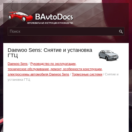
Daewoo Sens: Снятие и установка
ГТЦ
Daewoo Sens
/
Руководство по эксплуатации,
техническое обслуживание, ремонт, особенности конструкции,
электросхемы автомобиля Daewoo Sens
/
Тормозные системи
/ Снятие и
установка ГТЦ