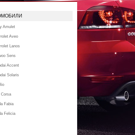
ОМОБИЛИ
y Amulet
rolet Aveo
rolet Lanos
woo Sens
dai Accent
dai Solaris
Rio
 Corsa
a Fabia
a Felicia