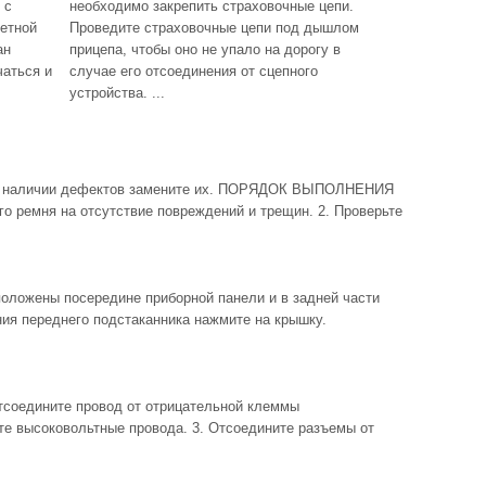
 с
необходимо закрепить страховочные цепи.
етной
Проведите страховочные цепи под дышлом
ан
прицепа, чтобы оно не упало на дорогу в
чаться и
случае его отсоединения от сцепного
устройства. ...
и наличии дефектов замените их. ПОРЯДОК ВЫПОЛНЕНИЯ
го ремня на отсутствие повреждений и трещин. 2. Проверьте
ожены посередине приборной панели и в задней части
ия переднего подстаканника нажмите на крышку.
едините провод от отрицательной клеммы
те высоковольтные провода. 3. Отсоедините разъемы от