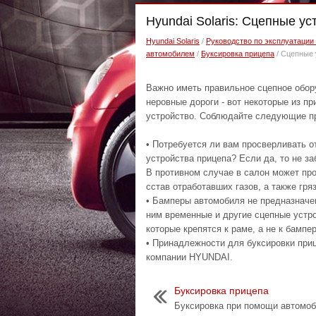
Hyundai Solaris: Сцепные ус
Hyundai Solaris
/
Руководство по эксплуатации 
автомобилем
/
Буксировка прицепа
/ Сцепные 
Важно иметь правильное сцепное обор
неровные дороги - вот некоторые из п
устройство. Соблюдайте следующие п
• Потребуется ли вам просверливать о
устройства прицепа? Если да, то не за
В противном случае в салон может про
сстав отработавших газов, а также гряз
• Бамперы автомобиля не предназначен
ним временные и другие сцепные устр
которые крепятся к раме, а не к бампер
• Принадлежности для буксировки при
компании HYUNDAI.
Буксировка прицепа
Буксировка при помощи автомо