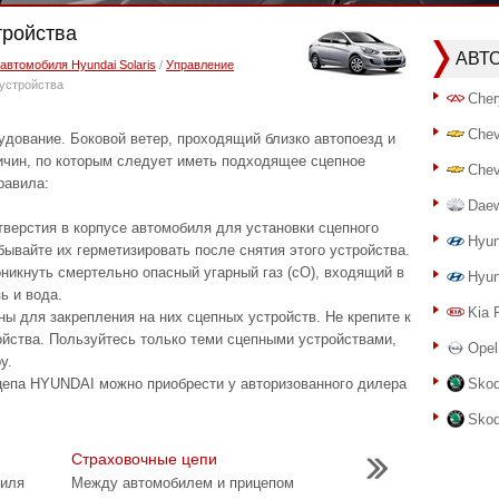
тройства
АВТ
автомобиля Hyundai Solaris
/
Управление
устройства
Cher
Chev
удование. Боковой ветер, проходящий близко автопоезд и
ричин, по которым следует иметь подходящее сцепное
Chev
равила:
Dae
тверстия в корпусе автомобиля для установки сцепного
Hyun
бывайте их герметизировать после снятия этого устройства.
никнуть смертельно опасный угарный газ (cO), входящий в
Hyun
ь и вода.
Kia 
ы для закрепления на них сцепных устройств. Не крепите к
ойства. Пользуйтесь только теми сцепными устройствами,
Opel
у.
цепа HYUNDAI можно приобрести у авторизованного дилера
Skod
Skod
Страховочные цепи
биля
Между автомобилем и прицепом