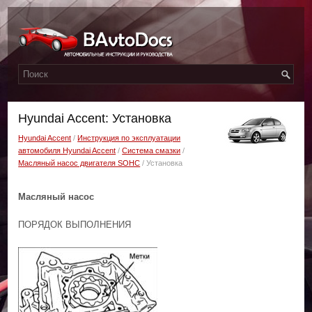
Hyundai Accent: Установка
Hyundai Accent
/
Инструкция по эксплуатации
автомобиля Hyundai Accent
/
Система смазки
/
Масляный насос двигателя SOHC
/ Установка
Масляный насос
ПОРЯДОК ВЫПОЛНЕНИЯ