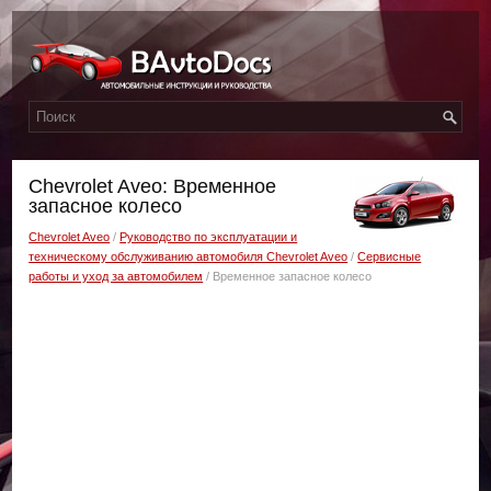
Chevrolet Aveo: Временное
запасное колесо
Chevrolet Aveo
/
Руководство по эксплуатации и
техническому обслуживанию автомобиля Chevrolet Aveo
/
Сервисные
работы и уход за автомобилем
/ Временное запасное колесо