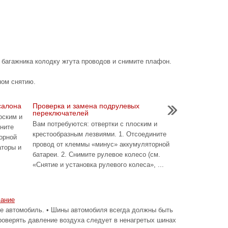
 багажника колодку жгута проводов и снимите плафон.
ном снятию.
салона
Проверка и замена подрулевых
переключателей
оским и
Вам потребуются: отвертки с плоским и
ините
крестообразным лезвиями. 1. Отсоедините
орной
провод от клеммы «минус» аккумуляторной
аторы и
батареи. 2. Снимите рулевое колесо (см.
«Снятие и установка рулевого колеса», ...
вание
автомобиль. • Шины автомобиля всегда должны быть
роверять давление воздуха следует в ненагретых шинах