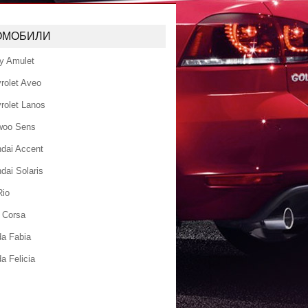
ОМОБИЛИ
y Amulet
rolet Aveo
rolet Lanos
woo Sens
dai Accent
dai Solaris
Rio
 Corsa
a Fabia
a Felicia