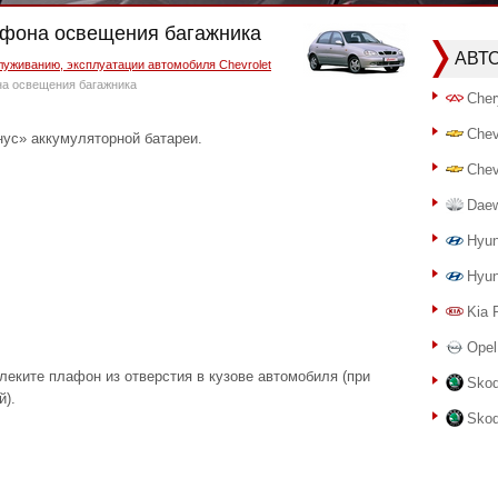
лафона освещения багажника
АВТ
луживанию, эксплуатации автомобиля Chevrolet
а освещения багажника
Cher
Chev
нус» аккумуляторной батареи.
Chev
Dae
Hyun
Hyun
Kia 
Opel
леките плафон из отверстия в кузове автомобиля (при
Skod
й).
Skod