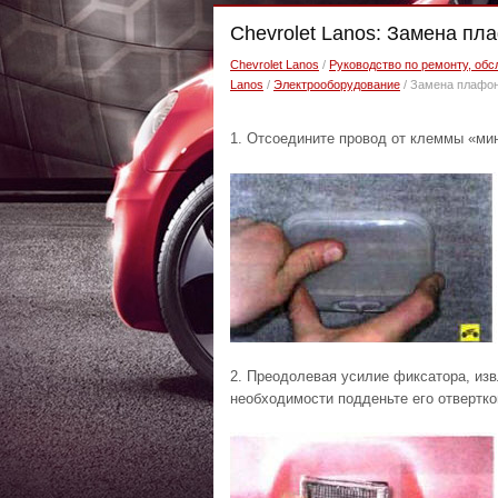
Chevrolet Lanos: Замена п
Chevrolet Lanos
/
Руководство по ремонту, обс
Lanos
/
Электрооборудование
/ Замена плафон
1. Отсоедините провод от клеммы «ми
2. Преодолевая усилие фиксатора, изв
необходимости подденьте его отвертко