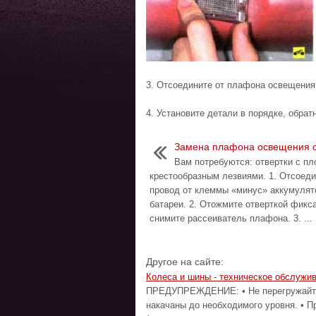
3. Отсоедините от плафона освещения
4. Установите детали в порядке, обрат
Замена плафона освещения 
Вам потребуются: отвертки с пл
крестообразным лезвиями. 1. Отсоед
провод от клеммы «минус» аккумулят
батареи. 2. Отожмите отверткой фикс
снимите рассеиватель плафона. 3. ...
Другое на сайте:
Колеса и шины - техническое обслужи
ПРЕДУПРЕЖДЕНИЕ: • Не перегружайте 
накачаны до необходимого уровня. • П