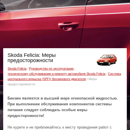
Skoda Felicia: Меры
предосторожности
Skoda Felicia
/
Руководство по эксплуатации,
техническому обслуживанию и ремонту автомобиля Skoda Felicia
/
Система
центрального впрыска (SPFI) бензинового двигателя
/ Меры
предосторожности
Бензин является в высшей мере огнеопасной жидкостью.
При выполнении обслуживания компонентов системы
питания следует соблюдать особые меры
предосторожности!
Не курите и не приближайтесь к месту проведения работ с