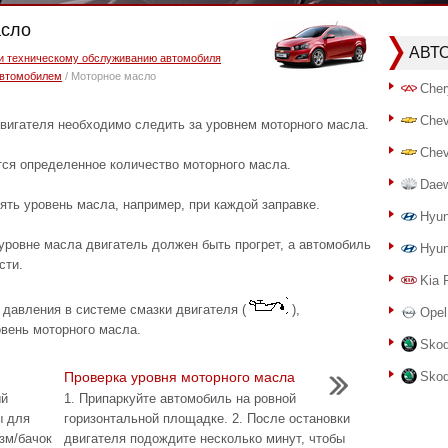
асло
АВТ
 и техническому обслуживанию автомобиля
автомобилем
/ Моторное масло
Cher
Chev
вигателя необходимо следить за уровнем моторного масла.
Chev
тся определенное количество моторного масла.
Dae
ть уровень масла, например, при каждой заправке.
Hyun
уровне масла двигатель должен быть прогрет, а автомобиль
Hyun
сти.
Kia 
 давления в системе смазки двигателя (
),
Opel
вень моторного масла.
Skod
Проверка уровня моторного масла
Skod
ый
1. Припаркуйте автомобиль на ровной
ы для
горизонтальной площадке. 2. После остановки
зм/бачок
двигателя подождите несколько минут, чтобы