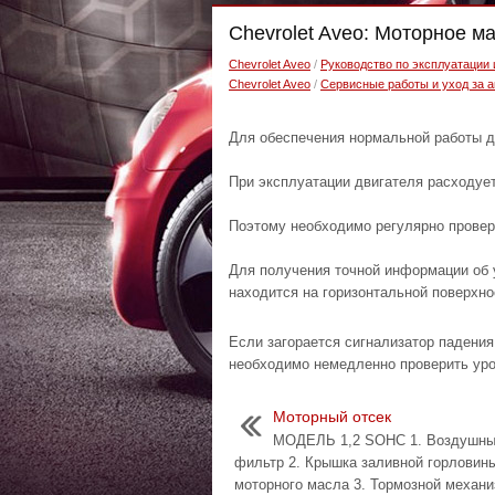
Chevrolet Aveo: Моторное м
Chevrolet Aveo
/
Руководство по эксплуатации
Chevrolet Aveo
/
Сервисные работы и уход за 
Для обеспечения нормальной работы д
При эксплуатации двигателя расходуе
Поэтому необходимо регулярно проверя
Для получения точной информации об 
находится на горизонтальной поверхно
Если загорается сигнализатор падения
необходимо немедленно проверить уро
Моторный отсек
МОДЕЛЬ 1,2 SOHC 1. Воздушн
фильтр 2. Крышка заливной горловин
моторного масла 3. Тормозной механи