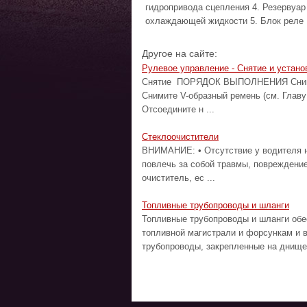
гидропривода сцепления 4. Резервуар
охлаждающей жидкости 5. Блок реле .
Другое на сайте:
Рулевое управление - Снятие и устано
Снятие ПОРЯДОК ВЫПОЛНЕНИЯ Снимите
Снимите V-образный ремень (см. Главу
Отсоедините н ...
Стеклоочистители
ВНИМАНИЕ: • Отсутствие у водителя н
повлечь за собой травмы, повреждени
очиститель, ес ...
Топливные трубопроводы и шланги
Топливные трубопроводы и шланги обе
топливной магистрали и форсункам и 
трубопроводы, закрепленные на днище 