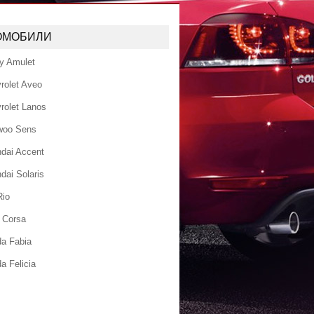
ОМОБИЛИ
y Amulet
rolet Aveo
rolet Lanos
woo Sens
dai Accent
dai Solaris
Rio
 Corsa
a Fabia
a Felicia