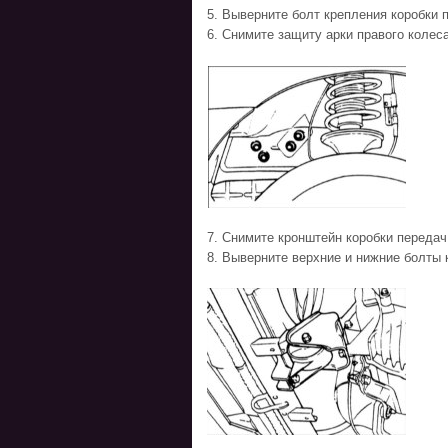
5. Выверните болт крепления коробки 
6. Снимите защиту арки правого колес
7. Снимите кронштейн коробки передач
8. Выверните верхние и нижние болты 