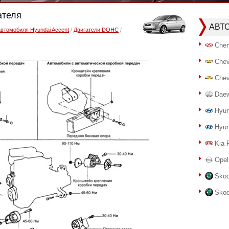
ателя
АВТ
автомобиля Hyundai Accent
/
Двигатели DOHC
/
Cher
Chev
Chev
Dae
Hyun
Hyun
Kia 
Opel
Skod
Skod