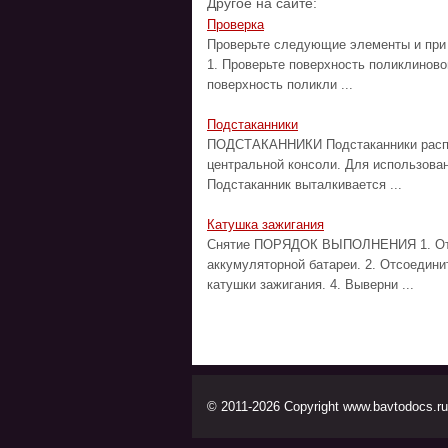
Другое на сайте:
Проверка
Проверьте следующие элементы и пр
1. Проверьте поверхность поликлиново
поверхность поликли ...
Подстаканники
ПОДСТАКАННИКИ Подстаканники распол
центральной консоли. Для использован
Подстаканник выталкивается ...
Катушка зажигания
Снятие ПОРЯДОК ВЫПОЛНЕНИЯ 1. Отсо
аккумуляторной батареи. 2. Отсоедини
катушки зажигания. 4. Выверни ...
© 2011-2026 Copyright www.bavtodocs.ru