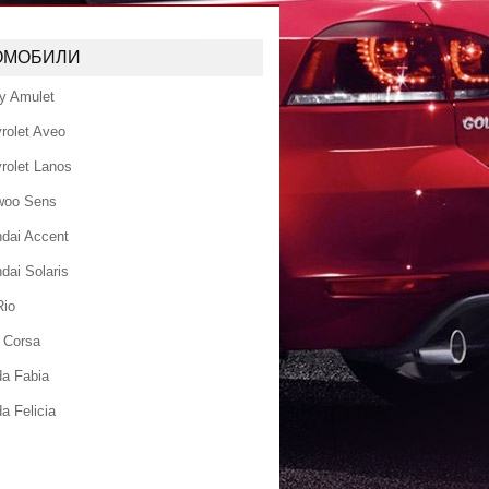
ОМОБИЛИ
y Amulet
rolet Aveo
rolet Lanos
woo Sens
dai Accent
dai Solaris
Rio
 Corsa
a Fabia
a Felicia