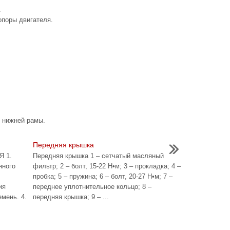
.
опоры двигателя.
с нижней рамы.
Передняя крышка
 1.
Передняя крышка 1 – сетчатый масляный
яного
фильтр; 2 – болт, 15-22 Н•м; 3 – прокладка; 4 –
пробка; 5 – пружина; 6 – болт, 20-27 Н•м; 7 –
ия
переднее уплотнительное кольцо; 8 –
мень. 4.
передняя крышка; 9 – ...