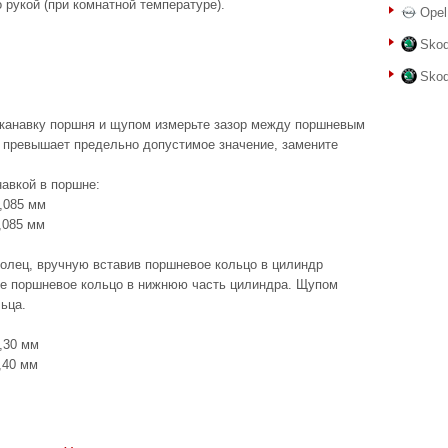
 рукой (при комнатной температуре).
Opel
Skod
Skod
в канавку поршня и щупом измерьте зазор между поршневым
р превышает предельно допустимое значение, замените
авкой в поршне:
,085 мм
,085 мм
колец, вручную вставив поршневое кольцо в цилиндр
те поршневое кольцо в нижнюю часть цилиндра. Щупом
ьца.
,30 мм
,40 мм