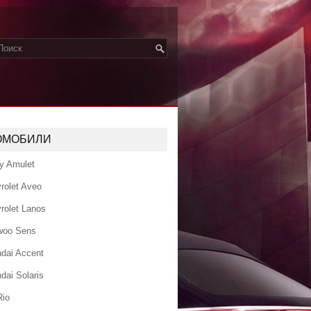
ОМОБИЛИ
y Amulet
rolet Aveo
rolet Lanos
woo Sens
dai Accent
dai Solaris
Rio