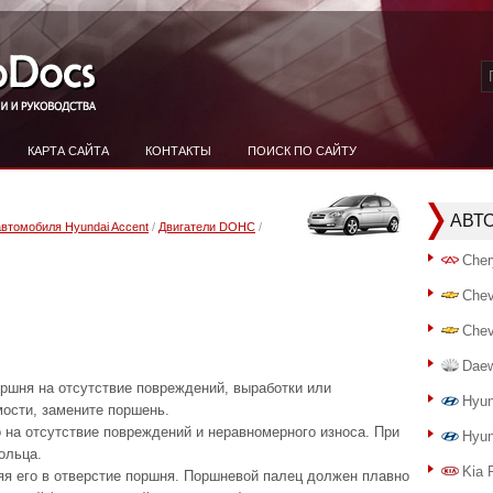
КАРТА САЙТА
КОНТАКТЫ
ПОИСК ПО САЙТУ
АВТ
автомобиля Hyundai Accent
/
Двигатели DOHC
/
Cher
Chev
Chev
Dae
ршня на отсутствие повреждений, выработки или
Hyun
мости, замените поршень.
 на отсутствие повреждений и неравномерного износа. При
Hyun
ольца.
Kia 
яя его в отверстие поршня. Поршневой палец должен плавно