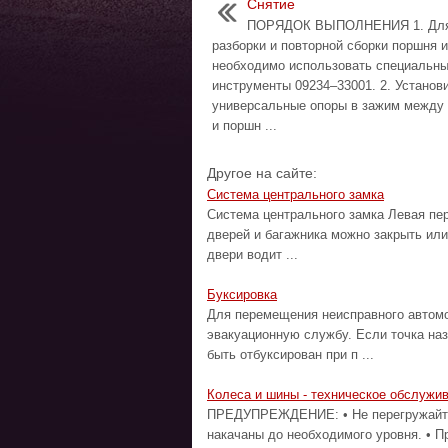
Снятие
ПОРЯДОК ВЫПОЛНЕНИЯ 1. Дл
разборки и повторной сборки поршня 
необходимо использовать специальн
инструменты 09234–33001. 2. Установ
универсальные опоры в зажим между
и поршн ...
Другое на сайте:
Система центрального замка
Система центрального замка Левая пе
дверей и багажника можно закрыть или
двери водит ...
Буксировка
Для перемещения неисправного автомо
эвакуационную службу. Если точка на
быть отбуксирован при п ...
Колеса и шины - техническое обслужи
ПРЕДУПРЕЖДЕНИЕ: • Не перегружайте 
накачаны до необходимого уровня. • П