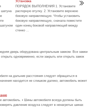
Установка
я
ПОРЯДОК ВЫПОЛНЕНИЯ 1. Установите
и шатуна
распорную втулку. 2. Установите верхнюю
ые
боковую направляющую. Чтобы установить
ите
боковую направляющую, сначала поместите
 шатуном
один конец боковой направляющей между
стенко ...
редняя дверь оборудована центральным замком. Все замки
 открыть одновременно, если закрыть или открыть замок
биля на дальние расстояния следует обращаться в
значения находится не слишком далеко, автомобиль может
вание
автомобиль. • Шины автомобиля всегда должны быть
роверять давление воздуха следует в ненагретых шинах