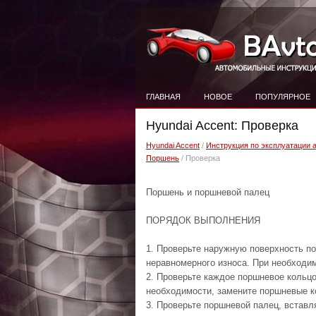
ГЛАВНАЯ
НОВОЕ
ПОПУЛЯРНОЕ
Hyundai Accent: Проверка
Hyundai Accent
/
Инструкция по эксплуатации 
Поршень
/ Проверка
Поршень и поршневой палец
ПОРЯДОК ВЫПОЛНЕНИЯ
1. Проверьте наружную поверхность по
неравномерного износа. При необходи
2. Проверьте каждое поршневое кольцо
необходимости, замените поршневые к
3. Проверьте поршневой палец, вставл