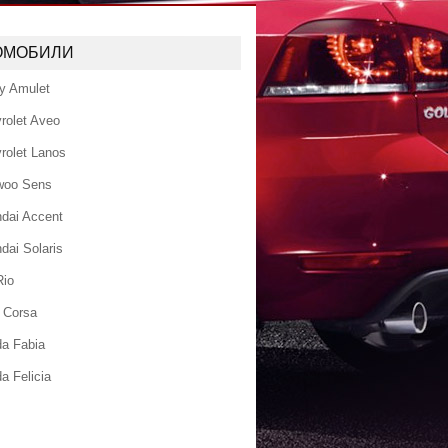
ОМОБИЛИ
y Amulet
rolet Aveo
rolet Lanos
woo Sens
dai Accent
dai Solaris
Rio
 Corsa
a Fabia
a Felicia