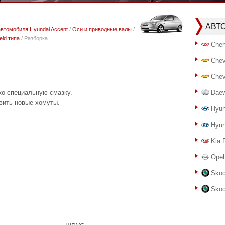
АВТ
автомобиля Hyundai Accent
/
Оси и приводные валы
/
eld типа
/ Разборка
Cher
Chev
Chev
о специальную смазку.
Dae
вить новые хомуты.
Hyun
Hyun
Kia 
Opel
Skod
Skod