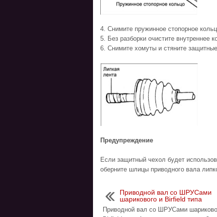
4. Снимите пружинное стопорное кольцо
5. Без разборки очистите внутреннее к
6. Снимите хомуты и стяните защитные
Предупреждение
Если защитный чехол будет использов
оберните шлицы приводного вала липк
Приводной вал со ШРУСами
шарикового и Birfield типа
Приводной вал со ШРУСами шариково