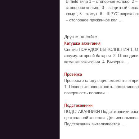
Birfield типа 1 – cтопорное кольцо; 2 –
cтопорное кольцо; 3 – защитный чехол
хомут; 5 – хомут; 6 – ШРУС шариковог
– cтопорное пружинное кол ...
Другое на сайте:
Катушка зажигания
Снятие ПОРЯДОК ВЫПОЛНЕНИЯ 1. Отсо
аккумуляторной батареи. 2. Отсоедини
катушки зажигания. 4. Выверни ...
Проверка
Проверьте следующие элементы и пр
1. Проверьте поверхность поликлиново
поверхность поликли ...
Подстаканники
ПОДСТАКАННИКИ Подстаканники распол
центральной консоли. Для использован
Подстаканник выталкивается ...