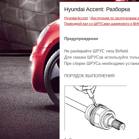
Hyundai Accent: Разборка
Hyundai Accent
/
Инструкция по эксплуатации 
Приводной вал со ШРУСами шарикового и Birfi
Предупреждение
Не разбирайте ШРУС типа Birfield.
Для смазки ШРУСов используйте тольк
При сборке ШРУСа необходимо устано
ПОРЯДОК ВЫПОЛНЕНИЯ