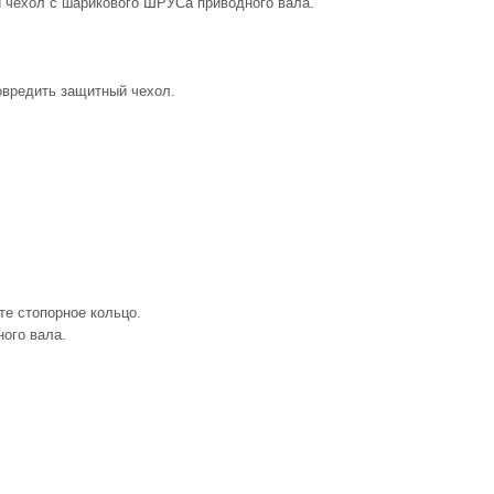
й чехол с шарикового ШРУСа приводного вала.
овредить защитный чехол.
те стопорное кольцо.
ого вала.