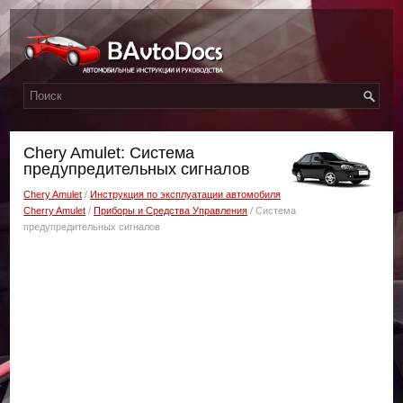
Chery Amulet: Система
предупредительных сигналов
Chery Amulet
/
Инструкция по эксплуатации автомобиля
Cherry Amulet
/
Приборы и Средства Управления
/ Система
предупредительных сигналов