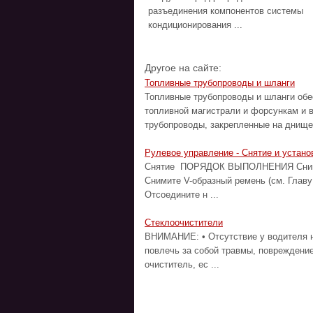
разъединения компонентов системы
кондиционирования ...
Другое на сайте:
Топливные трубопроводы и шланги
Топливные трубопроводы и шланги обе
топливной магистрали и форсункам и 
трубопроводы, закрепленные на днище 
Рулевое управление - Снятие и устано
Снятие ПОРЯДОК ВЫПОЛНЕНИЯ Снимите
Снимите V-образный ремень (см. Главу
Отсоедините н ...
Стеклоочистители
ВНИМАНИЕ: • Отсутствие у водителя н
повлечь за собой травмы, повреждени
очиститель, ес ...