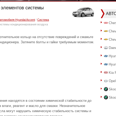
е элементов системы
АВТ
автомобиля Hyundai Accent
/
Система
Cher
истемы кондиционирования воздуха
Chev
отнительное кольцо на отсутствие повреждений и смажьте
Chev
ондиционера. Затяните болты и гайки требуемым моментом.
Dae
Hyun
Hyun
Kia 
Opel
Skod
Skod
ния находятся в состоянии химической стабильности до
з влаги, реагент и масло для смазки. Незначительное
асла могут нарушить химическую стабильность системы и