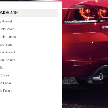
ОМОБИЛИ
y Amulet
rolet Aveo
rolet Lanos
woo Sens
dai Accent
dai Solaris
Rio
 Corsa
a Fabia
a Felicia