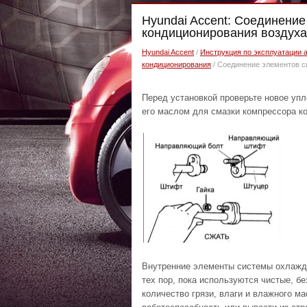
Hyundai Accent: Соединени
кондиционирования воздуха
Hyundai Accent
/
Инструкция по эксплуатации 
кондиционирования
/ Соединение элементов с
Перед установкой проверьте новое упл
его маслом для смазки компрессора к
Внутренние элементы системы охлажде
тех пор, пока используются чистые, бе
количество грязи, влаги и влажного м