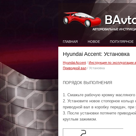
ГЛАВНАЯ
НОВОЕ
ПОПУЛЯРНОЕ
Hyundai Accent: Установка
Hyundai Accent
/
Инструкция по эксплуатации 
Приводной вал
/ Установка
ПОРЯДОК ВЫПОЛНЕНИЯ
1. Смажьте рабочую кромку масляного
2. Установите новое стопорное кольцо
приводной вал в коробку передач, при
3. После установки потяните приводно
круглым зажимом.