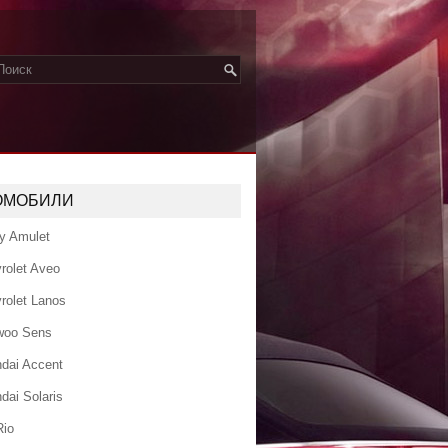
ОМОБИЛИ
y Amulet
rolet Aveo
rolet Lanos
woo Sens
dai Accent
dai Solaris
Rio