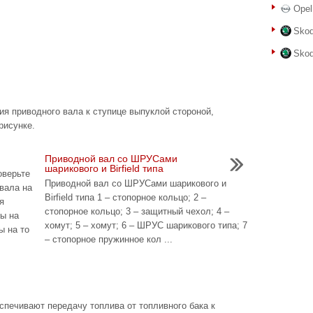
Opel
Skod
Skod
ия приводного вала к ступице выпуклой стороной,
рисунке.
Приводной вал со ШРУСами
шарикового и Birfield типа
верьте
Приводной вал со ШРУСами шарикового и
вала на
Birfield типа 1 – cтопорное кольцо; 2 –
я
cтопорное кольцо; 3 – защитный чехол; 4 –
ры на
хомут; 5 – хомут; 6 – ШРУС шарикового типа; 7
ы на то
– cтопорное пружинное кол ...
спечивают передачу топлива от топливного бака к