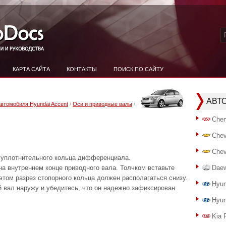
КАРТА САЙТА
КОНТАКТЫ
ПОИСК ПО САЙТУ
АВТ
автомобиля Hyundai Accent
/
Оси и приводные валы
/
Cher
Chev
Chev
 уплотнительного кольца дифференциала.
 на внутреннем конце приводного вала. Толчком вставьте
Dae
 этом разрез стопорного кольца должен располагаться снизу.
Hyun
й вал наружу и убедитесь, что он надежно зафиксирован
Hyun
Kia 