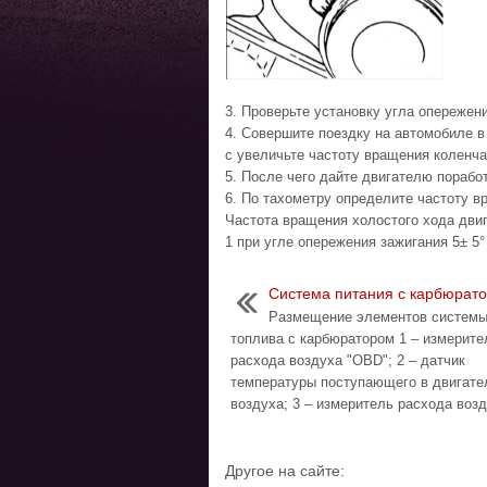
3. Проверьте установку угла опережени
4. Совершите поездку на автомобиле в 
с увеличьте частоту вращения коленча
5. После чего дайте двигателю поработ
6. По тахометру определите частоту в
Частота вращения холостого хода двиг
1 при угле опережения зажигания 5± 5°
Система питания с карбюрат
Размещение элементов системы
топлива с карбюратором 1 – измерите
расхода воздуха "OBD"; 2 – датчик
температуры поступающего в двигате
воздуха; 3 – измеритель расхода возду
Другое на сайте: