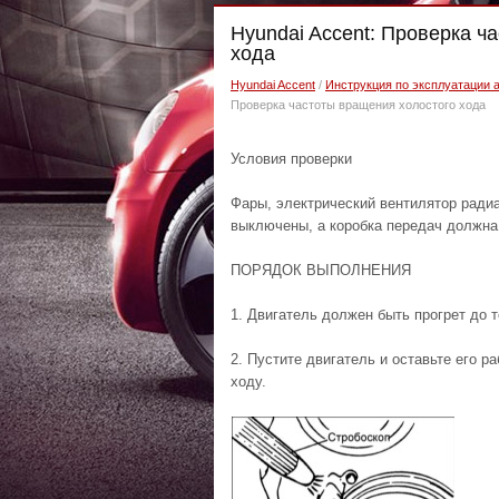
Hyundai Accent: Проверка ч
хода
Hyundai Accent
/
Инструкция по эксплуатации 
Проверка частоты вращения холостого хода
Условия проверки
Фары, электрический вентилятор ради
выключены, а коробка передач должна
ПОРЯДОК ВЫПОЛНЕНИЯ
1. Двигатель должен быть прогрет до
2. Пустите двигатель и оставьте его р
ходу.