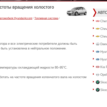
астоты вращения холостого
АВТ
автомобиля Hyundai Accent
/
Топливная система
/
Cher
Chev
Chev
атора и все электрические потребители должны быть
Dae
 быть установлена в нейтральное положение.
Hyun
Hyun
Kia 
 температуры охлаждающей жидкости 80–95°C.
Opel
аботать на частоте вращения коленчатого вала на холостом
Skod
Skod