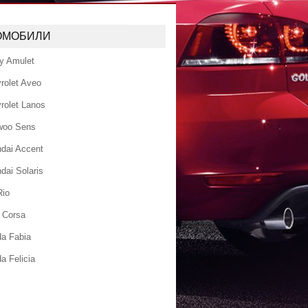
ОМОБИЛИ
y Amulet
rolet Aveo
rolet Lanos
woo Sens
dai Accent
dai Solaris
Rio
 Corsa
a Fabia
a Felicia