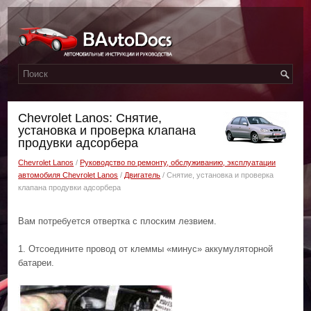
Chevrolet Lanos: Снятие,
установка и проверка клапана
продувки адсорбера
Chevrolet Lanos
/
Руководство по ремонту, обслуживанию, эксплуатации
автомобиля Chevrolet Lanos
/
Двигатель
/ Снятие, установка и проверка
клапана продувки адсорбера
Вам потребуется отвертка с плоским лезвием.
1. Отсоедините провод от клеммы «минус» аккумуляторной
батареи.