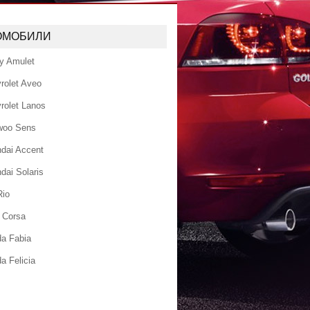
ОМОБИЛИ
y Amulet
rolet Aveo
rolet Lanos
woo Sens
dai Accent
dai Solaris
Rio
 Corsa
a Fabia
a Felicia