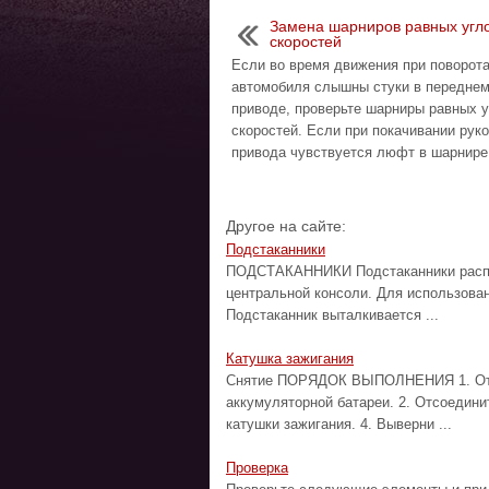
Замена шарниров равных угл
скоростей
Если во время движения при поворот
автомобиля слышны стуки в передне
приводе, проверьте шарниры равных 
скоростей. Если при покачивании рук
привода чувствуется люфт в шарнире 
Другое на сайте:
Подстаканники
ПОДСТАКАННИКИ Подстаканники распол
центральной консоли. Для использован
Подстаканник выталкивается ...
Катушка зажигания
Снятие ПОРЯДОК ВЫПОЛНЕНИЯ 1. Отсо
аккумуляторной батареи. 2. Отсоедини
катушки зажигания. 4. Выверни ...
Проверка