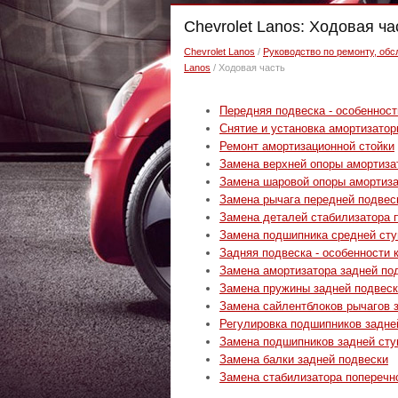
Chevrolet Lanos: Ходовая ча
Chevrolet Lanos
/
Руководство по ремонту, обс
Lanos
/ Ходовая часть
Передняя подвеска - особенност
Снятие и установка амортизатор
Ремонт амортизационной стойки
Замена верхней опоры амортиза
Замена шаровой опоры амортиза
Замена рычага передней подвес
Замена деталей стабилизатора 
Замена подшипника средней ст
Задняя подвеска - особенности 
Замена амортизатора задней по
Замена пружины задней подвес
Замена сайлентблоков рычагов 
Регулировка подшипников задне
Замена подшипников задней ст
Замена балки задней подвески
Замена стабилизатора поперечн