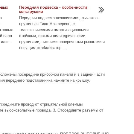
овых
Передняя подвеска - особенности
конструкции
ах
Передняя подвеска независимая, рычажно-
м
пружинная Типа Макферсон, с
угловых
телескопическими амортизационными
ой вала
стойками, витыми цилиндрическими
или ...
пружинами, нижними поперечными рычагами и
несущим стабилизатор ...
ожены посередине приборной панели и в задней части
ия переднего подстаканника нажмите на крышку.
едините провод от отрицательной клеммы
те высоковольтные провода. 3. Отсоедините разъемы от