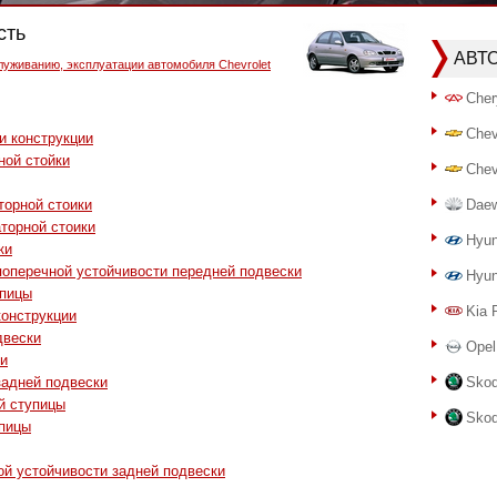
сть
АВТ
луживанию, эксплуатации автомобиля Chevrolet
Cher
Chev
и конструкции
ной стойки
Chev
торной стоики
Dae
торной стоики
Hyun
ки
поперечной устойчивости передней подвески
Hyun
упицы
Kia 
конструкции
двески
Opel
ки
задней подвески
Skod
й ступицы
Skod
упицы
ой устойчивости задней подвески