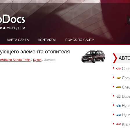
КАРТА САЙТА
КОНТАКТЫ
ПОИСК ПО САЙТУ
рующего элемента отопителя
АВТ
омобиля Skoda Fabia
/
Кузов
/ Замена
Cher
Chev
Chev
Dae
Hyun
Hyun
Kia 