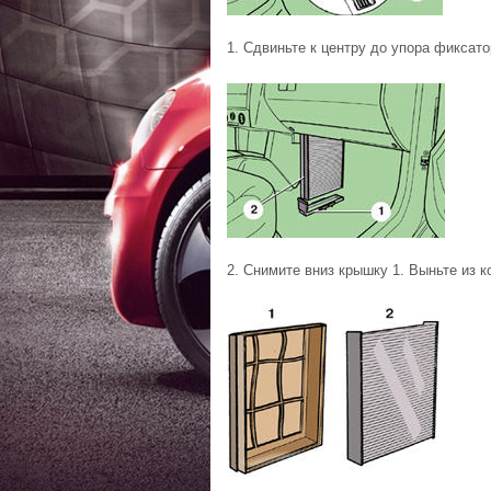
1. Сдвиньте к центру до упора фиксат
2. Снимите вниз крышку 1. Выньте из 