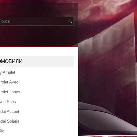
ОМОБИЛИ
y Amulet
rolet Aveo
rolet Lanos
woo Sens
dai Accent
dai Solaris
Rio