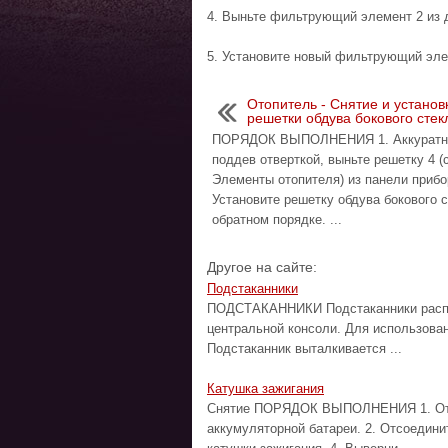
4. Выньте фильтрующий элемент 2 из 
5. Установите новый фильтрующий эле
Отопитель - Снятие и установ
решетки обдува бокового стек
ПОРЯДОК ВЫПОЛНЕНИЯ 1. Аккуратн
поддев отверткой, выньте решетку 4 (с
Элементы отопителя) из панели прибор
Установите решетку обдува бокового с
обратном порядке. ...
Другое на сайте:
Подстаканники
ПОДСТАКАННИКИ Подстаканники распол
центральной консоли. Для использован
Подстаканник выталкивается ...
Катушка зажигания
Снятие ПОРЯДОК ВЫПОЛНЕНИЯ 1. Отсо
аккумуляторной батареи. 2. Отсоедини