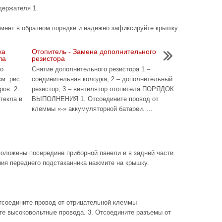
держателя 1.
мент в обратном порядке и надежно зафиксируйте крышку.
ка
Отопитель - Замена дополнительного
ла
резистора
о
Снятие дополнительного резистора 1 –
м. рис.
соединительная колодка; 2 – дополнительный
ов. 2.
резистор; 3 – вентилятор отопителя ПОРЯДОК
текла в
ВЫПОЛНЕНИЯ 1. Отсоедините провод от
клеммы «-» аккумуляторной батареи. ...
ожены посередине приборной панели и в задней части
ия переднего подстаканника нажмите на крышку.
едините провод от отрицательной клеммы
те высоковольтные провода. 3. Отсоедините разъемы от