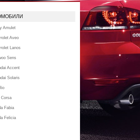
ОМОБИЛИ
y Amulet
rolet Aveo
rolet Lanos
woo Sens
dai Accent
dai Solaris
Rio
 Corsa
a Fabia
a Felicia