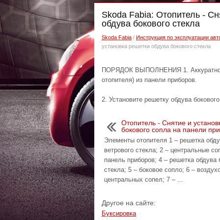
Skoda Fabia: Отопитель - Сн
обдува бокового стекла
Skoda Fabia
/
Инструкция по эксплуатации авт
установка решетки обдува бокового стекла
ПОРЯДОК ВЫПОЛНЕНИЯ 1. Аккуратно по
отопителя) из панели приборов.
2. Установите решетку обдува бокового
Отопитель - Снятие и установ
бокового сопла на панели пр
Элементы отопителя 1 – решетка обд
ветрового стекла; 2 – центральные соп
панель приборов; 4 – решетка обдува 
стекла; 5 – боковое сопло; 6 – воздух
центральных сопел; 7 – ...
Другое на сайте:
Буксировка