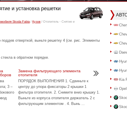
ятие и установка решетки
АВТ
омобиля Skoda Fabia
/
Кузов
/ Отопитель - Снятие и
Cher
Chev
ддев отверткой, выньте решетку 4 (см. рис. Элементы
Chev
Dae
 стекла в обратном порядке.
Hyun
Hyun
ка
Замена фильтрующего элемента
иборов
отопителя
Kia 
ува
ПОРЯДОК ВЫПОЛНЕНИЯ 1. Сдвиньте к
ла; 3 –
центру до упора фиксаторы 2 крышки 1
Opel
бокового
фильтра отопителя. 2. Снимите вниз крышку 1.
Skod
овод
Выньте из корпуса отопителя держатель 2 с
фильтрующим элементом . 4. Вынь ...
Skod